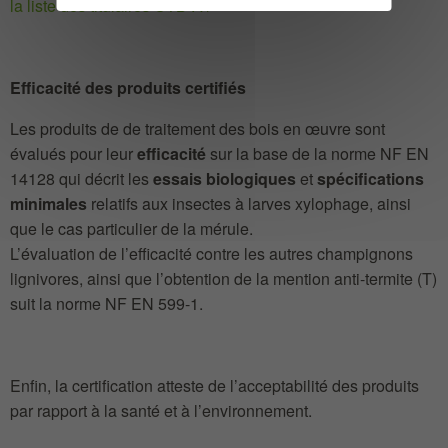
la liste des titulaires CTB-A+
Efficacité des produits certifiés
Les produits de de traitement des bois en œuvre sont
évalués pour leur
efficacité
sur la base de la norme NF EN
14128 qui décrit les
essais biologiques
et
spécifications
minimales
relatifs aux insectes à larves xylophage, ainsi
que le cas particulier de la mérule.
L’évaluation de l’efficacité contre les autres champignons
lignivores, ainsi que l’obtention de la mention anti-termite (T)
suit la norme NF EN 599-1.
Enfin, la certification atteste de l’acceptabilité des produits
par rapport à la santé et à l’environnement.